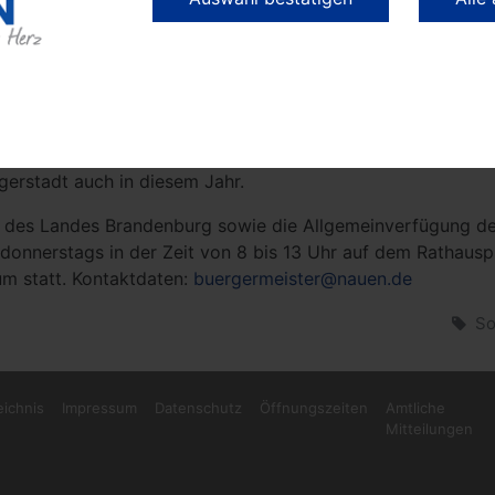
alles für den Kochtopf daheim. Und wenn es mal ganz schn
ftigen Köstlichkeiten „zum Mitnehmen“.
s zählt, ist Frische und Qualität – und das zu fairen Preisen
uener Frischemarkts mit ihrem breiten Warenmix aus frisc
en Bedarfs. Ob Backwaren, Obst & Gemüse, Fleisch & Wurst
, leckere Speisen aus der Gulaschkanone oder vom Hähnchen
gerstadt auch in diesem Jahr.
 des Landes Brandenburg sowie die Allgemeinverfügung d
donnerstags in der Zeit von 8 bis 13 Uhr auf dem Rathauspl
um statt. Kontaktdaten:
buergermeister@nauen.de
So
eichnis
Impressum
Datenschutz
Öffnungszeiten
Amtliche
Mitteilungen