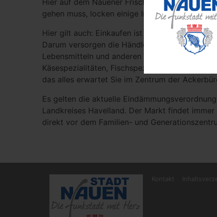
Hier auf dem Nauener Frischemarkt findet man 
gehen muss, locken einige Imbiss-Stände mit de
Hier gilt auch: Einkaufen ist Vertrauenssache. Wa
Darum versorgen die Händler die Kunden des Na
Lebensmitteln und anderen Gütern des täglich
Käsespezialitäten, Fischspezialitäten, Gewürze
das alles erwartet Sie im Zentrum der Ackerbür
Es gelten die aktuelle Eindämmungsverordnung
Landkreises Havelland. Der Markt findet immer 
direkt vor dem Familien- und Generationszentr
Kontakt
Inhaltsverz