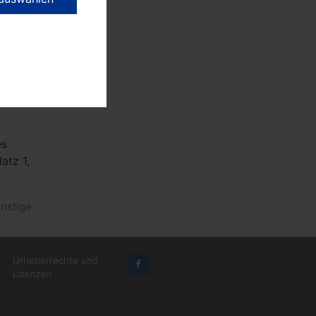
ell
.
hen
waren,
grill -
es
atz 1,
nstige
Urheberrechte und
Lizenzen