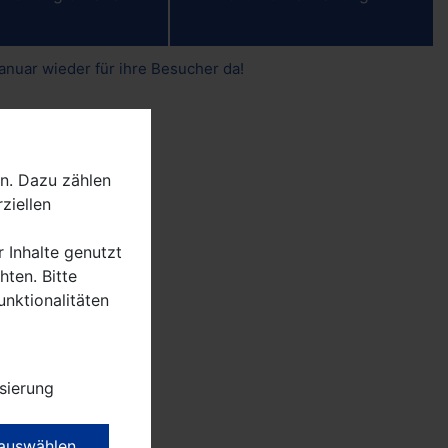
nuar wieder für ihre Besucher da!
.
n. Dazu zählen
ziellen
er hat
2022 am
r Inhalte genutzt
ten. Bitte
unktionalitäten
 Partie,
(LWN)
el
sierung
lern und
 auswählen