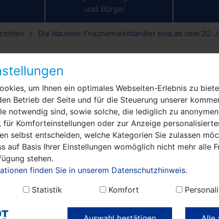
und Bürger
richten
Die Nauener Frischemarkthändler sind ab dem 20. Ja
emarkthändler sind ab dem 20
stellungen
r für ihre Besucher da!
okies, um Ihnen ein optimales Webseiten-Erlebnis zu biete
den Betrieb der Seite und für die Steuerung unserer kommer
uener Rathausplatz erfreut sich großer Beliebtheit, und 
e notwendig sind, sowie solche, die lediglich zu anonymen
h einer kurzen Weihnachtspause wird der Frischemarkt 
 für Komforteinstellungen oder zur Anzeige personalisierte
en selbst entscheiden, welche Kategorien Sie zulassen möch
s auf Basis Ihrer Einstellungen womöglich nicht mehr alle F
Gesichter unter den Händlerinnen und Händlern mit von der
rfügung stehen.
egionalen Produkten bürgen. Bürgermeister Manuel Meger 
ationen finden Sie in unserem Datenschutzhinweis.
zeitig ein unterhaltsames Einkaufserlebnis unter freiem Himm
Statistik
Komfort
Personali
szeit“, sagt der Bürgermeister und wünscht allen Markthänd
en Jahr.
Auswahl bestätigen
Alle