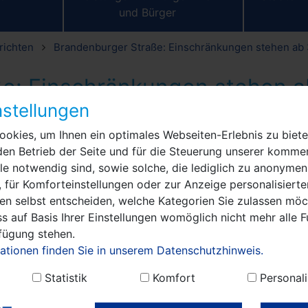
und Bürger
richten
Brandenburger Straße: Einschränkungen stehen ab 
e: Einschränkungen stehen a
0. August an
stellungen
okies, um Ihnen ein optimales Webseiten-Erlebnis zu biete
sen sich die Verkehrsteilnehmer der Brandenburger Str
den Betrieb der Seite und für die Steuerung unserer kommer
 Straße abgefräst und anschließend mit einer neuen
e notwendig sind, sowie solche, die lediglich zu anonymen
 für Komforteinstellungen oder zur Anzeige personalisierte
en selbst entscheiden, welche Kategorien Sie zulassen möch
Für diese Arbeiten muss der Abschnitt Kreuzun
s auf Basis Ihrer Einstellungen womöglich nicht mehr alle F
und der Schützenstraße voll gesperrt werden.
rfügung stehen.
Betroffen sind die Zuwegungen zu den Straße
ationen finden Sie in unserem Datenschutzhinweis.
alten Mühlenweg, Karl-Liebknecht-Straße, Am
Statistik
Komfort
Personali
Mühlenwinkel, Am Mühlenweg und Heinrich-Hei
Straße. Die Umleitungen erfolgen in dieser Zeit