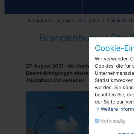
Sie befinden sich hier:
Startseite
Lokale Nach
Brandenburger Straß
3
Cookie-Ein
Wir verwenden Co
27. August 2021
:
Ab Montag, 30. August, müs
Cookies, die für 
Beeinträchtigungen einstellen. Dann wird die
Unternehmensziel
Asphaltschicht versehen.
Statistikzwecken,
werden. Sie könn
beachten Sie, das
der Seite zur Ve
→ Weitere Inform
Notwendig