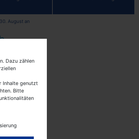
30. August an
b
n. Dazu zählen
aße auf
ziellen
r Inhalte genutzt
ten. Bitte
g B5n
unktionalitäten
n Zum
sierung
ne-
 über