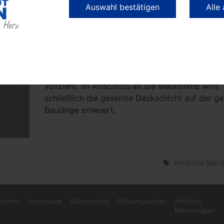
die Ketziner Straße und über die Hamburger St
Auswahl bestätigen
Alle
Als Grund für die Erneuerung teilte die ausführ
Firma der Stadtverwaltung mit, dass der Wasse
Abwasserverband Havelland (WAH) in der
Brandenburger Straße derzeit die Erneuerung d
Trinkwasserleitung sowie deren Hauptanschlus
vollzieht. Im Anschluss an die Maßnahme wird
schließlich die gesamte Deckschicht auf der g
Baulänge erneuert.
Amtliche Mel
eichnis
Impressum
Datenschutz
Öffnungszeiten
Amtliche
Mitteilungen