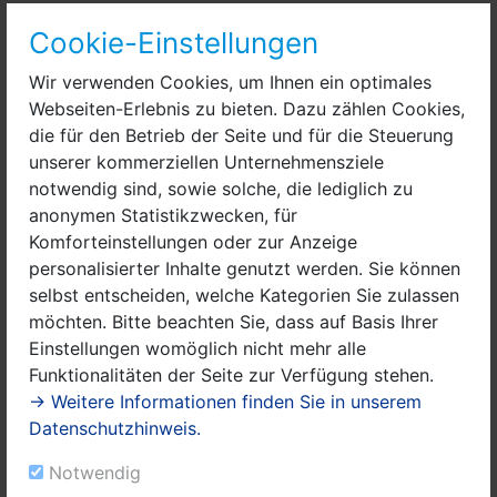
Cookie-Einstellungen
Stopps:
Wir verwenden Cookies, um Ihnen ein optimales
Zeestow: Radwegekirche mit 12 Bildern von Volker
Webseiten-Erlebnis zu bieten. Dazu zählen Cookies,
Stelzmann
die für den Betrieb der Seite und für die Steuerung
unserer kommerziellen Unternehmensziele
Ribbeck: Schloss, Kirche, Einkehr: Alte Schule
notwendig sind, sowie solche, die lediglich zu
anonymen Statistikzwecken, für
Bredow: Konzert des Blockflötenensembles Quintibia
Komforteinstellungen oder zur Anzeige
Distanz: 60 km
personalisierter Inhalte genutzt werden. Sie können
selbst entscheiden, welche Kategorien Sie zulassen
Geschwindigkeit: 15 bis 18 km/h
möchten. Bitte beachten Sie, dass auf Basis Ihrer
Einstellungen womöglich nicht mehr alle
Kosten: 3 Euro für Nicht-ADFC-Mitglieder, 1,50 Euro
Funktionalitäten der Seite zur Verfügung stehen.
für ADFC-Mitglieder
→ Weitere Informationen finden Sie in unserem
Datenschutzhinweis.
Tourenbeschreibung:
Notwendig
- Durch den Bredower Forst nach Brieselang