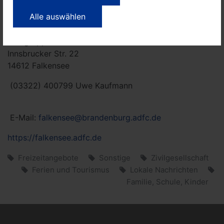
Alle auswählen
Infos zum Veranstalter:
ADFC
Allgemeiner Deutscher Fahrrad-Club e.V. -
Ortsgruppe Falkensee
Innsbrucker Str. 22
14612 Falkensee
(03322) 400799 Uwe Kaufmann
E-Mail:
falkensee@brandenburg.adfc.de
https://falkensee.adfc.de
Freizeitangebote
Sonstige
Zivilgesellschaft
Ferien und Tourismus
Lokale Nachrichten
Familie, Schule, Kinder