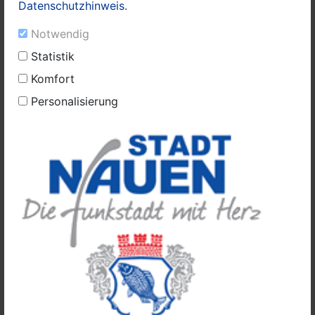
Datenschutzhinweis.
Zuwachs“ in Nauen und den
dazugehörigen 14 Ortsteilen
Notwendig
18. Januar 2021:
Mit Blick auf die
Statistik
Einwohnerstatistik zum Ende des Jahres
2020 vermeldet Manuel Meger –
Komfort
Bürgermeister der Stadt Nauen (LWN):
Personalisierung
„die Gesamteinwohnerzahl hat die Marke
19.000 überschritten.
Zuverlässigkeit auf Rädern:
PlusBus fährt jetzt auch in Nauen
24. Juni 2020:
Auch Nauen hat seine erste
PlusBus-Linie, die künftig Nauen,
Wustermark und Dallgow-Döberitz im
Stundentakt verbindet. Für eine ländlich
geprägten Kommunen wie Nauen ist die
Taktverdichtung von großem Wert. Am
Dienstag wurde das neue Angebot auf
dem Dallgower Bahnhofsvorplatz