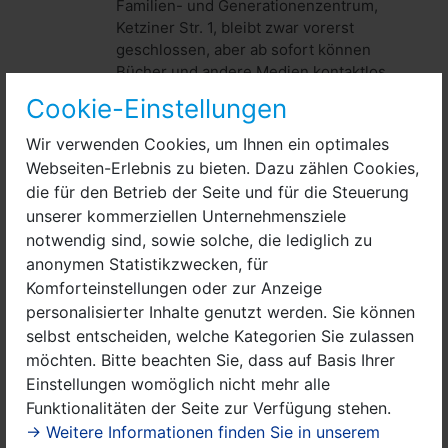
Familien- und Generationenzentrum,
Ketziner Str. 1, bleibt zwar vorerst
geschlossen, aber ab sofort können
Bücher und andere Medien kontaktlos
ausgeliehen werden.
Cookie-Einstellungen
Leitbilddiskussion online erfolgreich
Wir verwenden Cookies, um Ihnen ein optimales
abgeschlossen
Webseiten-Erlebnis zu bieten. Dazu zählen Cookies,
die für den Betrieb der Seite und für die Steuerung
09. Februar 2021:
Etwas über 40 Personen beteiligten
sich an Nauens erster digitaler
unserer kommerziellen Unternehmensziele
Beteiligungsveranstaltung: Bürgermeister Meger
notwendig sind, sowie solche, die lediglich zu
begrüßte gemeinsam mit Herrn App vom
anonymen Statistikzwecken, für
Stadtentwicklungsamt und der Beauftragten für
Komforteinstellungen oder zur Anzeige
Bürgerbeteiligung und ehrenamtliches Engagement
personalisierter Inhalte genutzt werden. Sie können
(BBeE) zur per Webseite, Presse und Sonderbeilage
selbst entscheiden, welche Kategorien Sie zulassen
angekündigten digitalen Leitbilddiskussion am 27. und
möchten. Bitte beachten Sie, dass auf Basis Ihrer
28.01.2021.
Einstellungen womöglich nicht mehr alle
Funktionalitäten der Seite zur Verfügung stehen.
Bürgermeister Manuel Meger
→ Weitere Informationen finden Sie in unserem
freut sich über einen „gesunden