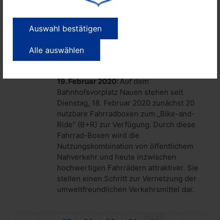
vorgestellt. Ab Donnerstag (25. Juni)
nimmt die Linie 663 ihren Betrieb auf.
Auswahl bestätigen
20 neue Fahrradboxen am
Bahnhof – Sicheres und
Alle auswählen
wetterfestes Parken für nur 10
Euro monatlich
19. Februar 2020:
Auf dem
Bahnhofsvorplatz Nauen stehen seit
Dienstag, 18. Februar 2020 zunächst 20
nutzbare Fahrradboxen zum „Bike-and-
Ride“ (B+R) zur Verfügung. Durch diese
Fahrrad-Boxen wird die
Nutzungskombination von öffentlichem
Nahverkehr und heute inzwischen
hochwertigen Fahrrädern attraktiver. Sie
stellen einen Schritt zur Vernetzung der
umweltfreundlichen Verkehrsmittel dar.