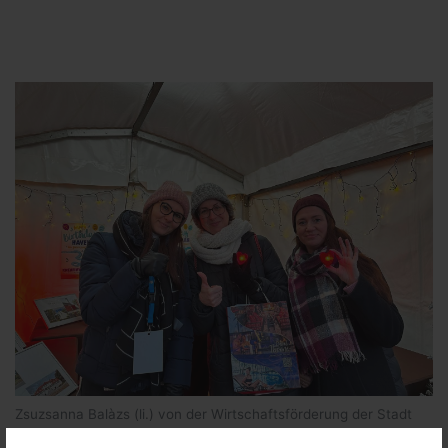
Zsuzsanna Balàzs (li.) von der Wirtschaftsförderung der Stadt
Nauen verteilte „Flammende Herzen“ an zwei Besucherinnen am