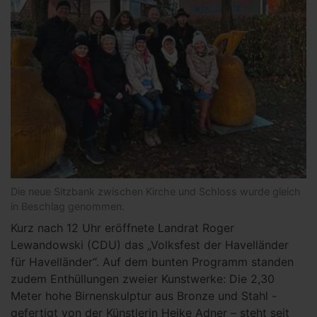
Die neue Sitzbank zwischen Kirche und Schloss wurde gleich
in Beschlag genommen.
Kurz nach 12 Uhr eröffnete Landrat Roger
Lewandowski (CDU) das „Volksfest der Havelländer
für Havelländer“. Auf dem bunten Programm standen
zudem Enthüllungen zweier Kunstwerke: Die 2,30
Meter hohe Birnenskulptur aus Bronze und Stahl -
gefertigt von der Künstlerin Heike Adner – steht seit