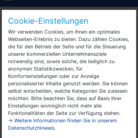
20. April: Tag der
Cookie-Einstellungen
offenen Tür in der
Wir verwenden Cookies, um Ihnen ein optimales
Kita „Zur alten
Webseiten-Erlebnis zu bieten. Dazu zählen Cookies,
die für den Betrieb der Seite und für die Steuerung
Schäferei“ in Berge
unserer kommerziellen Unternehmensziele
notwendig sind, sowie solche, die lediglich zu
und in der Kita
anonymen Statistikzwecken, für
"Luchzwerge" in
Komforteinstellungen oder zur Anzeige
personalisierter Inhalte genutzt werden. Sie können
Bergerdamm
selbst entscheiden, welche Kategorien Sie zulassen
möchten. Bitte beachten Sie, dass auf Basis Ihrer
03. April 2024
:
Die Kita „Zur alten Schäferei“ in
Einstellungen womöglich nicht mehr alle
Berge lädt ein zum Tag der offenen Tür!
Funktionalitäten der Seite zur Verfügung stehen.
→ Weitere Informationen finden Sie in unserem
Nähere Infos gibt es
hier.
Datenschutzhinweis.