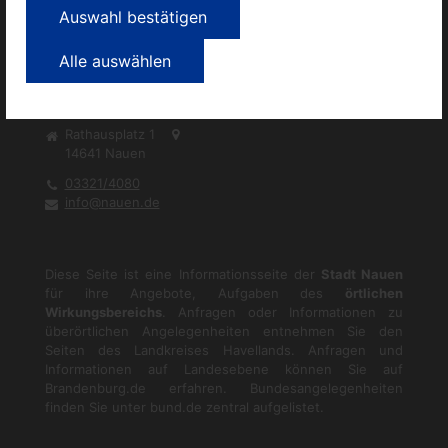
Auswahl bestätigen
Alle auswählen
Rathausplatz 1
14641
Nauen
03321/4080
info@nauen.de
Diese Seite ist eine Informationsseite der
Stadt Nauen
für ihre Angebote, Aufgaben des
örtlichen
Wirkungsbereichs
. Anfragen oder Informationen zu
überörtlichen Angelegenheiten entnehmen Sie den
Seiten des Landkreises Havellands. Anfragen und
Informationen auf Landesebene können Sie auf
Brandenburg.de
erfahren. Bundesangelegenheiten
finden Sie unter
bund.de
zentral aufgelistet.