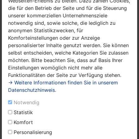
Webseiten-Erlebnis zu bieten. Dazu zählen Cookies,
Akteurinnen im Familien- und Generationenzentrum
die für den Betrieb der Seite und für die Steuerung
ihre Arbeit auf. „Frau Günther war schon hier bevor ich
unserer kommerziellen Unternehmensziele
begann und ist dem FGZ seither treu“, sagte FGZ-
notwendig sind, sowie solche, die lediglich zu
Leiterin Annett Lahn, die ein breites Angebot für
anonymen Statistikzwecken, für
(werdende) Eltern mit Hilfe der Fördergelder des
Komforteinstellungen oder zur Anzeige
Landkreises Havelland im städtischen Zentrum
personalisierter Inhalte genutzt werden. Sie können
organisieren kann. Aufgrund der enormen Resonanz
selbst entscheiden, welche Kategorien Sie zulassen
findet der Kurs „Musik für Baby“ seit 6 Jahren sogar
möchten. Bitte beachten Sie, dass auf Basis Ihrer
zweimal hintereinander statt.
Einstellungen womöglich nicht mehr alle
Funktionalitäten der Seite zur Verfügung stehen.
Das Angebot der Dallgower Musikpädagogin versteht
→ Weitere Informationen finden Sie in unserem
sich als offenes Angebot.
Datenschutzhinweis.
Die Kursleiterin weiß nicht, wie viele Babys, Eltern,
Notwendig
Großeltern oder Pflegeeltern mittwochs um 9.30 und
Statistik
um 10:15 Uhr kommen werden.
Komfort
Die Musikeinheiten haben jeweils einen fest
Personalisierung
strukturierten Ablauf.