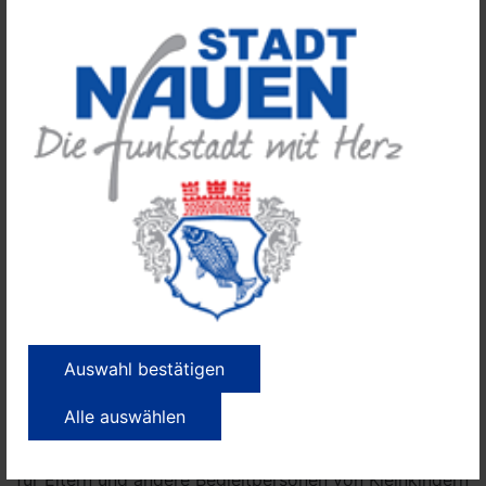
Begonnen wird mit einem Begrüßungslied, bei dem die
anwesenden Kinder namentlich begrüßt werden und
dazu Cymbel-Klänge hören. Anne-Verena Günther
berichtet: „Die Reaktionen der Babys sind spontan. Die
Aufmerksamkeit der Kinder und ihrer Begleitung wird
geweckt, so dass man bereits in den ersten Minuten
das Hör- und Sehvermögen der Kinder sowie die
Reaktionsfähigkeit bemerken kann.“
Bereits nach mehreren Wochen der Teilnahme ist
sichtbar, dass ca. 6-monatige Kinder Lieder und die
dort immer gleich verwendeten Gesten
wiedererkennen und mitmachen. So fördert die Musik
auch die motorischen Fähigkeiten der Kinder.
Auswahl bestätigen
INFOS:
Alle auswählen
Musik für Babys ist ein Kurs:
für Eltern und andere Begleitpersonen von Kleinkindern