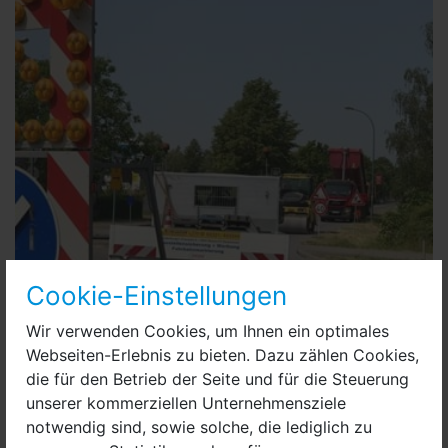
Cookie-Einstellungen
Wir verwenden Cookies, um Ihnen ein optimales
Webseiten-Erlebnis zu bieten. Dazu zählen Cookies,
die für den Betrieb der Seite und für die Steuerung
unserer kommerziellen Unternehmensziele
Asphaltarbeiten stehen in Nauen an.jpg
notwendig sind, sowie solche, die lediglich zu