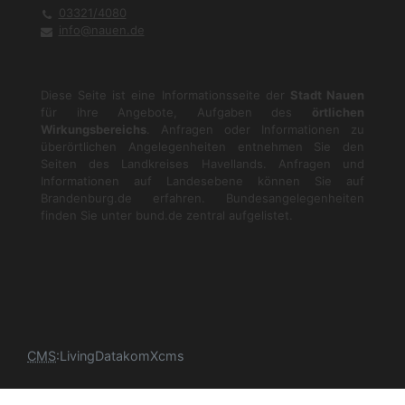
03321/4080
info@nauen.de
Diese Seite ist eine Informationsseite der
Stadt Nauen
für ihre Angebote, Aufgaben des
örtlichen
Wirkungsbereichs
. Anfragen oder Informationen zu
überörtlichen Angelegenheiten entnehmen Sie den
Seiten des Landkreises Havellands. Anfragen und
Informationen auf Landesebene können Sie auf
Brandenburg.de
erfahren. Bundesangelegenheiten
finden Sie unter
bund.de
zentral aufgelistet.
CMS
:
LivingData
komXcms