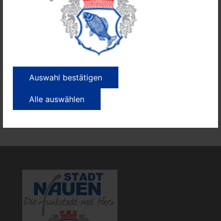
Am 26. 9. 2025 ist das Briefwahllokal von 9.00 bis
18.00 Uhr geöffnet.
Alle Wähler, die zur Wahl am 14. 9. 2025 Briefwahl
beantragt haben, erhalten automatisch
Briefwahlunterlagen zur Stichwahl am 28. 9. 2025
Auswahl bestätigen
zugesandt.
Alle auswählen
Bei Fragen steht Ihnen die Wahlbehörde unter
03321/408-206 zur Verfügung.