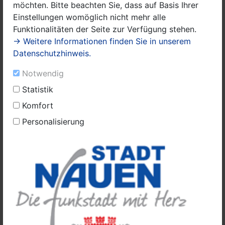
möchten. Bitte beachten Sie, dass auf Basis Ihrer
Einstellungen womöglich nicht mehr alle
Funktionalitäten der Seite zur Verfügung stehen.
Das Rathaus von Nauen.JPG (1)
→ Weitere Informationen finden Sie in unserem
Das Briefwahllokal ist ab dem
18. 9. 2025, im
Datenschutzhinweis.
Rathaussitzungssaal, Rathausplatz 1,
wie folgt
geöffnet.
Notwendig
Statistik
Monat:
9.00 bis 12.00 Uhr
Komfort
Personalisierung
Dienstag:
9.00 bis 12.00 Uhr und 13.00 bis
17.00 Uhr
Mittwoch:
9.00 bis 12.00 Uhr
Donnerstag:
9.00 bis 12.00 Uhr und 14.00 bis
18.00 Uhr
Freitag:
9.00 bis 12.00 Uhr