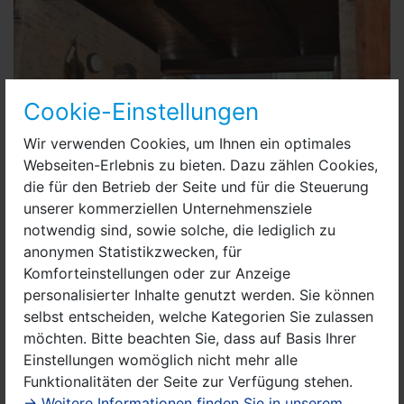
Cookie-Einstellungen
Wir verwenden Cookies, um Ihnen ein optimales
Webseiten-Erlebnis zu bieten. Dazu zählen Cookies,
die für den Betrieb der Seite und für die Steuerung
unserer kommerziellen Unternehmensziele
notwendig sind, sowie solche, die lediglich zu
anonymen Statistikzwecken, für
Komforteinstellungen oder zur Anzeige
personalisierter Inhalte genutzt werden. Sie können
Die Nauener Heimatfreunde am Tag des offenen Demkmals im
selbst entscheiden, welche Kategorien Sie zulassen
September 2018.JPG
möchten. Bitte beachten Sie, dass auf Basis Ihrer
Erleben Sie in szenischen Darbietungen charakterische
Einstellungen womöglich nicht mehr alle
Augenblicke des damaligen gesellschaftlichen Lebens.
Funktionalitäten der Seite zur Verfügung stehen.
Für die «gelernten DDR-Bürger» wird es eine
→ Weitere Informationen finden Sie in unserem