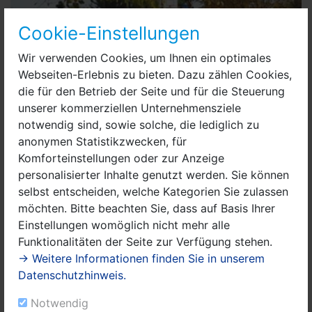
Cookie-Einstellungen
Wir verwenden Cookies, um Ihnen ein optimales
Webseiten-Erlebnis zu bieten. Dazu zählen Cookies,
die für den Betrieb der Seite und für die Steuerung
unserer kommerziellen Unternehmensziele
notwendig sind, sowie solche, die lediglich zu
anonymen Statistikzwecken, für
Komforteinstellungen oder zur Anzeige
personalisierter Inhalte genutzt werden. Sie können
selbst entscheiden, welche Kategorien Sie zulassen
möchten. Bitte beachten Sie, dass auf Basis Ihrer
Die Pflanzgeister der Klasse 7c beim Kräuterpflanzen.jpg
Einstellungen womöglich nicht mehr alle
Funktionalitäten der Seite zur Verfügung stehen.
Die Klasse 7c zeigte von Anfang an sehr viel Interesse
→ Weitere Informationen finden Sie in unserem
an diesem Projekt. Im ersten Schritt wurden Kräuter
Datenschutzhinweis.
gepflanzt. „Die Tatsache, dass Kräuter auch
Charaktere haben, überraschte die Schüler zunächst
Notwendig
sehr. Dennoch konnten sie sich schnell einem