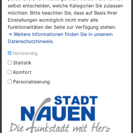
privaten Sportanlagen, Schwimmbädern,
selbst entscheiden, welche Kategorien Sie zulassen
Fitnessstudios, Tanzstudios ist untersagt. Ferner sind
möchten. Bitte beachten Sie, dass auf Basis Ihrer
Zusammenkünfte in Vereinen und sonstigen Sport- und
Einstellungen womöglich nicht mehr alle
Freizeiteinrichtungen sowie die Wahrnehmung von
Funktionalitäten der Seite zur Verfügung stehen.
Angeboten in Volkshochschulen, Musikschulen und
→ Weitere Informationen finden Sie in unserem
sonstigen öffentlichen und privaten
Datenschutzhinweis.
Bildungseinrichtungen im außerschulischen Bereich
Notwendig
sowie Reisebusreisen verboten. Der Besuch und die
Nutzung von öffentlich zugänglichen Spielplätzen ist
Statistik
ebenfalls untersagt.
Komfort
Personalisierung
Patientinnen und Patienten in Krankenhäusern,
Vorsorge- und Rehabilitationseinrichtungen und
Hospizen dürfen laut der Rechtsverordnung keinen
Besuch empfangen. Ausnahme: Kinder unter 16 Jahren
und Schwerstkranke dürfen einmal am Tag von einer
Person für eine Stunde Besuch empfangen, allerdings