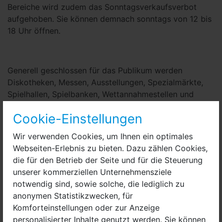
Bereiche wird zudem das Sonntagsverkaufsverbot
aufgehoben. Sie können demnach sonntags von 12 bis
18 Uhr öffnen.
Generell geschlossen für das Publikum werden
Diskotheken, Messen, Ausstellungen, Spezialmärkte,
Spielhallen, Spielbanken, Wettannahmestellen und
ähnliche Unternehmen, Prostitutionsstätten sowie
Cookie-Einstellungen
Kinos, Theater, Konzerthäuser, Museen, Jahrmärkte,
Freizeit- und Tierparks, Anbieter von
Wir verwenden Cookies, um Ihnen ein optimales
Freizeitaktivitäten und ähnliche Einrichtungen.
Webseiten-Erlebnis zu bieten. Dazu zählen Cookies,
Gaststätten dürfen zwischen 6 und 18 Uhr weiter
die für den Betrieb der Seite und für die Steuerung
öffnen, müssen aber einen Mindestabstand von 1,5
unserer kommerziellen Unternehmensziele
Metern zwischen den Tischen gewährleisten.
notwendig sind, sowie solche, die lediglich zu
anonymen Statistikzwecken, für
Komforteinstellungen oder zur Anzeige
Auch der Sportbetrieb auf und in allen öffentlichen und
personalisierter Inhalte genutzt werden. Sie können