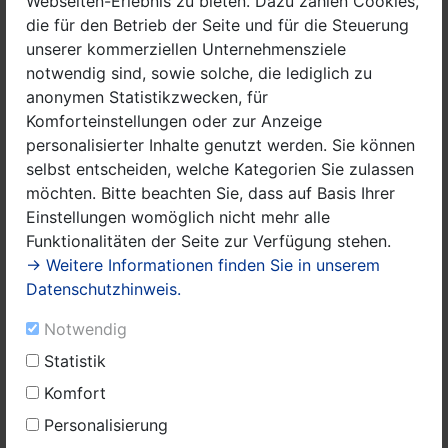
Webseiten-Erlebnis zu bieten. Dazu zählen Cookies,
die für den Betrieb der Seite und für die Steuerung
unserer kommerziellen Unternehmensziele
notwendig sind, sowie solche, die lediglich zu
anonymen Statistikzwecken, für
Wappen Landkreis Havelland 512px-
Komforteinstellungen oder zur Anzeige
DEU_Havelland_COA.svg.png (1)
personalisierter Inhalte genutzt werden. Sie können
selbst entscheiden, welche Kategorien Sie zulassen
Sobald diese fertig ist, wird sie im Internet
möchten. Bitte beachten Sie, dass auf Basis Ihrer
unter www.havelland.de/coronavirus veröffentlicht.
Einstellungen womöglich nicht mehr alle
Eltern, deren Kinder von der Einstellung des Betriebs in
Funktionalitäten der Seite zur Verfügung stehen.
Schulen und Kitas betroffen sind, wird daher
→ Weitere Informationen finden Sie in unserem
empfohlen regelmäßig auf die Seite zu schauen, um
Datenschutzhinweis.
sich rechtzeitig über die Regelungen informieren zu
können.
Notwendig
Vorgesehen ist ab dem 18. März 2020 eine
Statistik
Notfallbetreuung in den Kindertagesstätten (Krippe,
Komfort
Kindergarten, Hort) sicherzustellen. Auf diese können
Personalisierung
jedoch grundsätzlich nur Eltern zurückgreifen, die