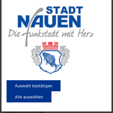
keine eigene Betreuungsmöglichkeit haben und in
Berufen der kritischen Infrastruktur arbeiten, zum
Beispiel in der medizinischen Versorgung, bei der
Polizei, in zentralen Bereichen der Verwaltung oder bei
Versorgungseinrichtungen.
Den entsprechenden Bedarf können betroffene Eltern
anzeigen, in dem sie ein passendes Formular ausfüllen.
Dieses listet alle Berufsgruppen auf, welche die
Notfallbetreuung in Anspruch nehmen können. Das
Formular wird gemeinsam mit der Allgemeinverfügung
auf der Internetseite des Landkreises veröffentlicht
und außerdem ab Montag, den 16. März 2020, in
Schulen und Kitas des Havellandes bereitgehalten. In
den Einrichtungen können die ausgefüllten Formulare
Auswahl bestätigen
auch wieder abgegeben werden.
Alle auswählen
Allgemeine Handlungsempfehlungen sowie weitere
Informationen zum Coronavirus hat der Landkreis
Havelland im Internet