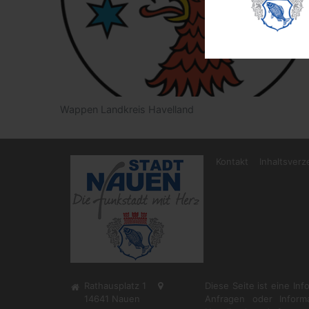
Wappen Landkreis Havelland
Kontakt
Inhaltsverz
Rathausplatz 1
Diese Seite ist eine In
14641
Nauen
Anfragen oder Inform