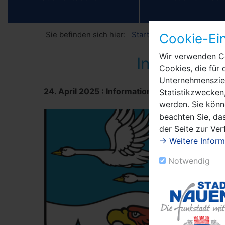
Sie befinden sich hier:
Startseite
Amtliche Mi
Cookie-Ein
Wir verwenden Co
Information
Cookies, die für 
Unternehmensziel
24. April 2025
:
Informationen zur Vollsperru
Statistikzwecken,
werden. Sie könn
beachten Sie, das
der Seite zur Ve
→ Weitere Inform
Notwendig