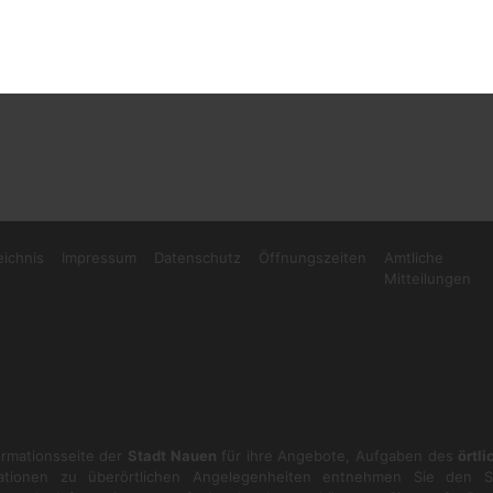
eichnis
Impressum
Datenschutz
Öffnungszeiten
Amtliche
Mitteilungen
formationsseite der
Stadt Nauen
für ihre Angebote, Aufgaben des
örtl
ationen zu überörtlichen Angelegenheiten entnehmen Sie den S