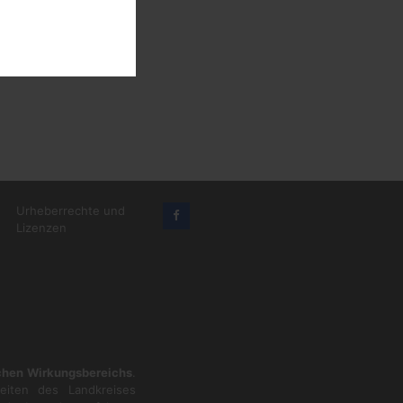
Urheberrechte und
Lizenzen
ichen Wirkungsbereichs
.
eiten des Landkreises