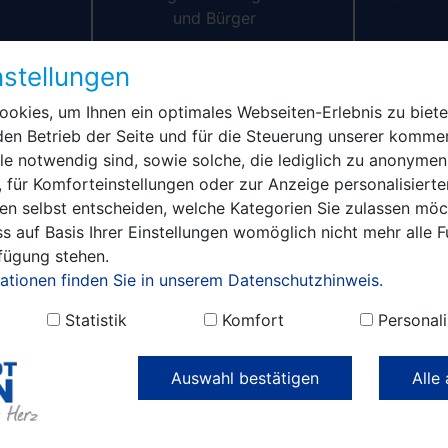
und Bürger
tteilungen
Informationen zur Vollsperrung der Kreisstraße 
stellungen
okies, um Ihnen ein optimales Webseiten-Erlebnis zu biete
en zur Vollsperrung der Krei
den Betrieb der Seite und für die Steuerung unserer kommer
e notwendig sind, sowie solche, die lediglich zu anonymen
ng der Kreisstraße 6329
 für Komforteinstellungen oder zur Anzeige personalisierte
en selbst entscheiden, welche Kategorien Sie zulassen möch
Vom
05.05.2025 um 06.00 Uhr bis zum 16.05.2025
s auf Basis Ihrer Einstellungen womöglich nicht mehr alle F
vom Ortsausgang Bienenfarm in Richtung Paulinenau
rfügung stehen.
von Straßenbauarbeiten voll gesperrt. Es finden Arbe
ationen finden Sie in unserem Datenschutzhinweis.
die gesamte Fahrbahnbreite statt. Der Verkehr wird ü
Statistik
Komfort
Personali
Umleitung wird ausgeschildert.
Der Flughafen Bienenfarm und die Ortsdurchfahrt Bien
Auswahl bestätigen
Alle
Wendemöglichkeit besteht nicht.
Der Landkreis Havelland bittet um Beachtung der Ver