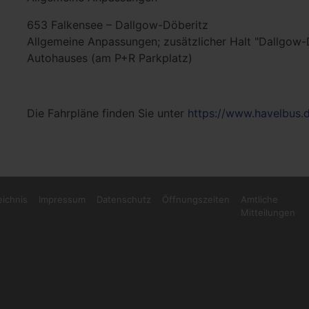
653 Falkensee – Dallgow-Döberitz
Allgemeine Anpassungen; zusätzlicher Halt "Dallgow-Dö
Autohauses (am P+R Parkplatz)
Die Fahrpläne finden Sie unter
https://www.havelbus.d
eichnis
Impressum
Datenschutz
Öffnungszeiten
Amtliche
Mitteilungen