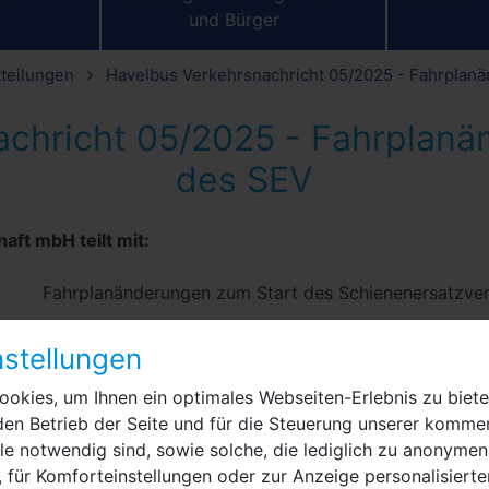
und Bürger
tteilungen
Havelbus Verkehrsnachricht 05/2025 - Fahrplan
achricht 05/2025 - Fahrplanä
des SEV
aft mbH teilt mit:
Fahrplanänderungen zum Start des Schienenersatzve
649 Wustermark – Brieselang – Paaren/Glien
stellungen
Änderung der Linienführung via Kuhdammbrücke, neue
bestehenden Angebotes.
okies, um Ihnen ein optimales Webseiten-Erlebnis zu biete
den Betrieb der Seite und für die Steuerung unserer kommer
661 Nauen – Friesack, 665 Friesack – Zootzen, 669 N
e notwendig sind, sowie solche, die lediglich zu anonymen
Rathenow – Rhinow – Friesack
 für Komforteinstellungen oder zur Anzeige personalisierte
Linie wird nur noch verkürzt bis "Friesack, Markt" bedi