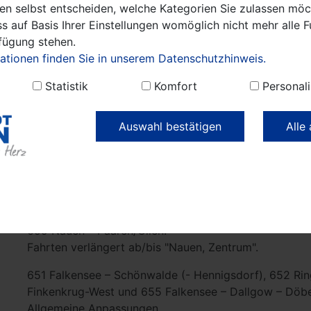
en selbst entscheiden, welche Kategorien Sie zulassen möch
s auf Basis Ihrer Einstellungen womöglich nicht mehr alle F
Ergänzend für die Linie 665: Allgemeine Fahrzeitanpa
rfügung stehen.
663 PlusBus Havelland Nauen – Dallgow-Döberitz
ationen finden Sie in unserem Datenschutzhinweis.
Allgemeine Anpassungen der Fahrplanlagen.
Statistik
Komfort
Personali
Entfall der Kurzfahrten zwischen Nauen und Wusterma
Auswahl bestätigen
Alle
666 Stadtbus Nauen:
Zusätzliche Haltestelle "Nauen, Rathaus/Brandenburge
650 Nauen – Potsdam:
Verstärkung des Angebotes am Bahnhof Wustermark.
659 Nauen – Paaren/Glien:
Fahrten verlängert ab/bis "Nauen, Zentrum".
651 Falkensee – Schönwalde (- Hennigsdorf), 652 Rin
Finkenkrug-West und 655 Falkensee – Dallgow – Döbe
Allgemeine Anpassungen