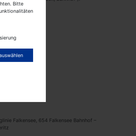
ten. Bitte
unktionalitäten
ssungen.
sierung
rk.
 auswählen
r Straße".
glinie Falkensee, 654 Falkensee Bahnhof –
ritz