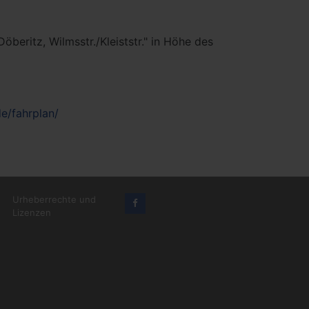
beritz, Wilmsstr./Kleiststr." in Höhe des
e/fahrplan/
Urheberrechte und
Lizenzen