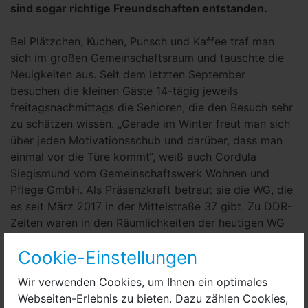
sind sogar richtige Freundschaften entstanden.
Bei Plätzchen, Kuchen, Punsch und Kaffee traf man
sich im großen Gemeinschaftsraum und tauschte die
Neuigkeiten aus. Seit dem letzten September
besuchen die kleinen Gäste 14-tägig jeweils
freitagsnachmittags die Senioren, die den Besuch sehr
zu schätzen wissen. „Gerade im Winter freut man sich
über jeden Motivationsschub und darüber, dass man
einmal vor die Türe kommt“, weiß auch Cordula
Siegismund vom Gemeinschaftswerk Wohnen und
Pflege GmbH. Als Präsenzkraft betreut sie die WG, die
es seit März 2017 in der Mittelstraße 37 gibt. Zu DDR-
Zeiten waren in den Räumlichkeiten der heutigen WG
die Verwaltungsräume der HO untergebracht.
Cookie-Einstellungen
Begleitet wurden die Hort-Kinder von der Erzieherin
Wir verwenden Cookies, um Ihnen ein optimales
Jana Grimm von der Dr. Georg Graf von Arco-
Webseiten-Erlebnis zu bieten. Dazu zählen Cookies,
Oberschule mit Grundschulteil. „Die Kinder freuen sich