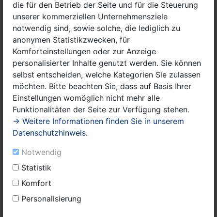
die für den Betrieb der Seite und für die Steuerung
sehr, wenn sie ihre Freunde aus der WG abholen und
unserer kommerziellen Unternehmensziele
dann gemeinsam etwas unternehmen, wie neulich, als
notwendig sind, sowie solche, die lediglich zu
an der Arco-Schule der Erste Spatenstich stattfand“,
anonymen Statistikzwecken, für
erzählt sie. Das kann auch Cordula Siegismund
Komforteinstellungen oder zur Anzeige
bestätigen. „Sich mit den Senioren in der Öffentlichkeit
personalisierter Inhalte genutzt werden. Sie können
zu zeigen, fanden die Kinder ganz toll, und sie haben
selbst entscheiden, welche Kategorien Sie zulassen
auch mit Stolz den Rollstuhl ihrer Freunde geschoben“,
möchten. Bitte beachten Sie, dass auf Basis Ihrer
berichtet sie.
Einstellungen womöglich nicht mehr alle
Funktionalitäten der Seite zur Verfügung stehen.
Es habe anfangs nicht lange gedauert, bis jedes Kind
→ Weitere Informationen finden Sie in unserem
einen Freund gefunden habe. „Die Kinder hatten da
Datenschutzhinweis.
keine Berührungsängste, und sie bringen alle zwei
Wochen jede Menge Ideen mit. Sie basteln, tragen
Notwendig
Lieder vor oder tanzen und freuen sich jetzt schon auf
Statistik
das Sommerfest an der Arco-Schule, das für den 16.
Komfort
Juli geplant ist, wo sie dann wieder gemeinsam
hingehen wollen.“, zählt die Erzieherin auf. Und Frau
Personalisierung
Siegismund ergänzt: „Die Kinder bringen ihren