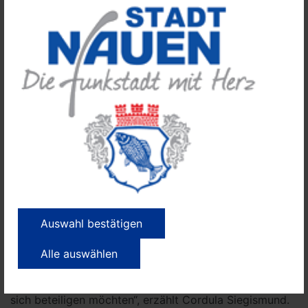
Freunden immer eine Aufmerksamkeit mit und
überlegen sich, wie sie ihnen eine Freude bereiten
können.“ Für die Kinder sei die Begegnung jedes Mal
ein schönes und wichtiges Ereignis, da die Mieter im
Urgroßeltern-Alter seien, dass die meisten Kinder in
ihren Familien nicht kennen, sagt sie.
Und Jana Grimm ergänzt: „Durch das Patenschaft-
Projekt lernen die Kinder ein wenig das Mehr-
Generationen-Leben kennen, das es ja heutzutage
kaum mehr gibt.“
In der Wohngemeinschaft leben aktuell zehn Menschen
im Alter zwischen 60 und 96 Jahren. „Die Mieter
können dort, sofern sie dies wünschen, bis zu ihrem
Auswahl bestätigen
Lebensende bleiben, soweit dies medizinisch möglich
ist. Es werden Aktivitäten angeboten, bei denen die
Alle auswählen
Mieter mitmachen können, oder auch nicht. Sie dürfen
dort selbstbestimmt leben und entscheiden, an was sie
sich beteiligen möchten“, erzählt Cordula Siegismund.