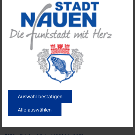
015 - OT Ribbeck
016 - OT Groß Behnitz
017 - OT Klein Behnitz
018 - OT Markee
019 - OT Wachow
020 - OT Kienberg
021 - OT Tietzow
022 - OT Börnicke
Auswahl bestätigen
023 - OT Bergerdamm
Alle auswählen
024 - OT Lietzow
025 - OT Berge