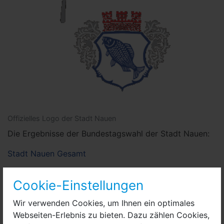
Offizielles Logo der Stadt Nauen
Die Ergebnisse der Bundestagswahl der Stadt Nauen:
Stadt Nauen Gesamt
001 - OT Waldsiedlung
Cookie-Einstellungen
002 - Vereinsgebäude VfL
Wir verwenden Cookies, um Ihnen ein optimales
003 - Goethe-Gymnasium
Webseiten-Erlebnis zu bieten. Dazu zählen Cookies,