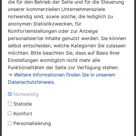
die für den Betrieb der Seite und für die Steuerung
004 - Käthe-Kollwitz-Grundschule
unserer kommerziellen Unternehmensziele
notwendig sind, sowie solche, die lediglich zu
005 - Rathaus
anonymen Statistikzwecken, für
006 - Biene Maja
Komforteinstellungen oder zur Anzeige
personalisierter Inhalte genutzt werden. Sie können
007 - Feuerwehr
selbst entscheiden, welche Kategorien Sie zulassen
möchten. Bitte beachten Sie, dass auf Basis Ihrer
008 - Graf-Arco-Schule I
Einstellungen womöglich nicht mehr alle
009 - Graf-Arco-Schule II
Funktionalitäten der Seite zur Verfügung stehen.
→ Weitere Informationen finden Sie in unserem
010 - Kita Kinderland
Datenschutzhinweis.
011 - Grundschule Am Lindenplatz
Notwendig
012 - AWO
Statistik
Komfort
013 - FGZ
Personalisierung
014 - OT Schwanebeck