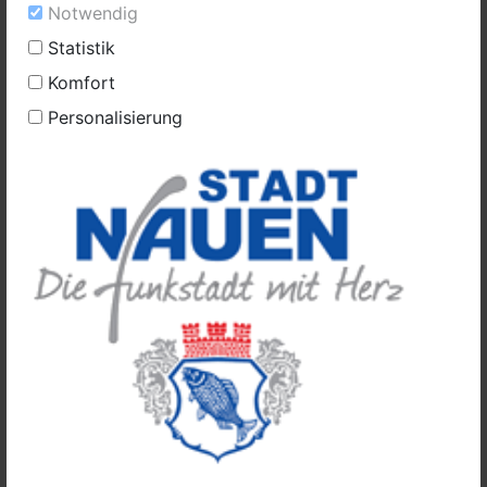
Notwendig
Brandenburgischen Kommunalwahlgesetzes
(BbgKWahlG) wird für die Wahl der hauptamtlichen
Statistik
Bürgermeisterin oder des hauptamtlichen
Komfort
Bürgermeisters der Stadt Nauen als Tag für die
Personalisierung
Hauptwahl Sonntag, der 14. September 2025,
festgesetzt. Eine etwa notwendig werdende Stichwahl
findet am Sonntag, den 28. September 2025, statt.
Die Wahlzeit am Tag der Hauptwahl und am Tag der
etwa notwendig werdenden Stichwahl dauert jeweils
von 8 bis 18 Uhr.
Gemäß § 64 Absatz 3 BbgKWahlG hat die Wahlleiterin
der Stadt Nauen spätestens am 92. Tag vor der
Hauptwahl den Tag der Hauptwahl und den Tag der
etwa erforderlichen Stichwahl sowie die Wahlzeit
öffentlich bekannt zu machen.