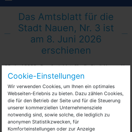
Das Amtsblatt für die
Stadt Nauen, Nr. 3 ist
am 8. Juni 2026
erschienen
08. Juni 2026
:
Das Amtsblatt für die Stadt Nauen, Nr.
3 ist am 8. Juni 2026 erschienen.
Cookie-Einstellungen
Wir verwenden Cookies, um Ihnen ein optimales
Webseiten-Erlebnis zu bieten. Dazu zählen Cookies,
die für den Betrieb der Seite und für die Steuerung
unserer kommerziellen Unternehmensziele
notwendig sind, sowie solche, die lediglich zu
anonymen Statistikzwecken, für
Komforteinstellungen oder zur Anzeige