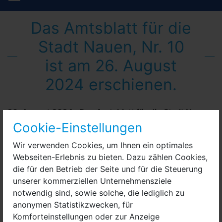
Das Amtsblatt für die
Stadt Nauen, Nr. 10
ist am 26. August
2024 erschienen.
26. August 2024
:
Das Amtsblatt für die Stadt Nauen,
Nr. 10 ist am 26. August 2024 erschienen.
Cookie-Einstellungen
Wir verwenden Cookies, um Ihnen ein optimales
Webseiten-Erlebnis zu bieten. Dazu zählen Cookies,
die für den Betrieb der Seite und für die Steuerung
unserer kommerziellen Unternehmensziele
notwendig sind, sowie solche, die lediglich zu
anonymen Statistikzwecken, für
Komforteinstellungen oder zur Anzeige