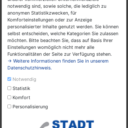
Imbisse Speisen zum Mitnehmen an. Ein Angebot, dass
notwendig sind, sowie solche, die lediglich zu
ich Ihnen gerne näherbringen möchte.
anonymen Statistikzwecken, für
Komforteinstellungen oder zur Anzeige
Diese Wiedereröffnung der Ladengeschäfte konnte nur
personalisierter Inhalte genutzt werden. Sie können
bewerkstelligt werden, weil wir uns an die
selbst entscheiden, welche Kategorien Sie zulassen
entsprechenden Regeln gehalten haben, wofür ich
möchten. Bitte beachten Sie, dass auf Basis Ihrer
Ihnen nochmals danke. Einige Betriebe warten aber
Einstellungen womöglich nicht mehr alle
noch sehnsüchtig auf eine Wiedereröffnung. Ich bitte
Funktionalitäten der Seite zur Verfügung stehen.
Sie daher eindringlich weiterhin mit Besonnenheit und
→ Weitere Informationen finden Sie in unserem
Vernunft zu agieren. Gemeinsam haben wir viel
Datenschutzhinweis.
erreicht. Unachtsames Verhalten kann diese
Fortschritte jedoch gefährden und damit wieder zu
Notwendig
einer Verschärfung der Maßnahmen führen.
Statistik
Ich werde Sie weiterhin über alle Änderungen und
Komfort
Neuentwicklungen unterrichten.
Personalisierung
Sie halten Abstand und ich halte Sie auf dem
Laufenden.