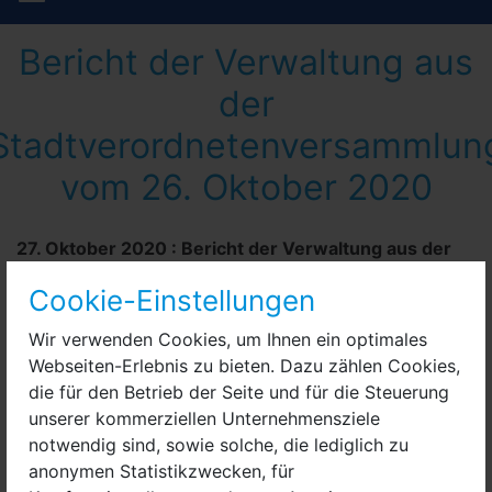
Bericht der Verwaltung aus
der
Stadtverordnetenversammlun
vom 26. Oktober 2020
27. Oktober 2020
:
Bericht der Verwaltung aus der
Stadtverordnetenversammlung vom 26. Oktober
Cookie-Einstellungen
2020
Wir verwenden Cookies, um Ihnen ein optimales
Webseiten-Erlebnis zu bieten. Dazu zählen Cookies,
die für den Betrieb der Seite und für die Steuerung
unserer kommerziellen Unternehmensziele
notwendig sind, sowie solche, die lediglich zu
anonymen Statistikzwecken, für