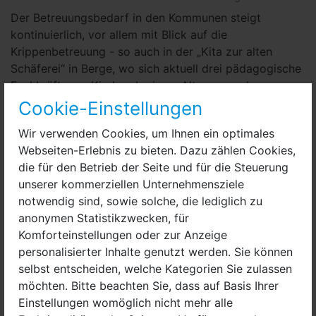
Der Betreuungsbedarf in den Kommunen steigt
kontinuierlich, vor allem mit Blick auf die
Krippenbetreuung - so auch in der „Kita zur alten
Schäferei“ in Berge, wo sich aktuell drei pädagogische
Fachkräfte um Kinder ab einem Alter von zehn
Monaten kümmern. Erst im September 2019 fand der
Cookie-Einstellungen
erste Spatenstich statt. Im September 2020 hat bereits
Wir verwenden Cookies, um Ihnen ein optimales
die erste Gruppe ihren Betrieb aufgenommen.
Webseiten-Erlebnis zu bieten. Dazu zählen Cookies,
Mittlerweile sind die Arbeiten vor Ort soweit
die für den Betrieb der Seite und für die Steuerung
abgeschlossen, und 13 Kinder werden derzeit betreut.
unserer kommerziellen Unternehmensziele
„Bis zum kommenden Januar werden wohl alle 41
notwendig sind, sowie solche, die lediglich zu
Plätze belegt sein“, erklärte Kitaleiterin Inga Flemming.
anonymen Statistikzwecken, für
Auch, wenn die Kita sehr gut ausgestattet ist, bestand
Komforteinstellungen oder zur Anzeige
der Wunsch nach einem Krippenwagen für etwas
personalisierter Inhalte genutzt werden. Sie können
längere Ausflüge und Spaziergänge durchs Dorf. Der
selbst entscheiden, welche Kategorien Sie zulassen
Versorger Edis kam dem Bedürfnis nach und spendete
möchten. Bitte beachten Sie, dass auf Basis Ihrer
den nagelneuen Krippenwagen, der bis zu sechs
Einstellungen womöglich nicht mehr alle