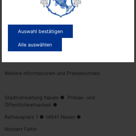
über einen Zweitwagen nachdenken“, scherzte er.
Sechs Knirpse fanden bei der Einweihungsfahrt in dem
neuen Krippenwagen Platz und wurden bequem und
sicher über das Kita-Gelände transportiert. Den
Auswahl bestätigen
Erwachsenen blieb der Eindruck, dass es den kleinen
Fahrgästen gefallen hat. Jedenfalls wollte niemand
Alle auswählen
wieder aussteigen.
Weitere Informationen und Pressekontakt:
Stadtverwaltung Nauen ● Presse- und
Öffentlichkeitsarbeit ●
Rathausplatz 1 ● 14641 Nauen ●
Norbert Faltin