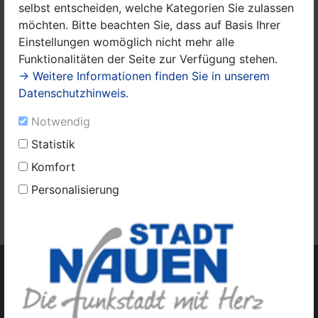
selbst entscheiden, welche Kategorien Sie zulassen
möchten. Bitte beachten Sie, dass auf Basis Ihrer
Einstellungen womöglich nicht mehr alle
Funktionalitäten der Seite zur Verfügung stehen.
→ Weitere Informationen finden Sie in unserem
Datenschutzhinweis.
Notwendig
Titelfoto_5.jpg
Statistik
Das Amtsblatt Nr. 5 finden Sie
hier
.
Komfort
Personalisierung
Weitere Amtsblätter für die Stadt Nauen finden Sie
hier.