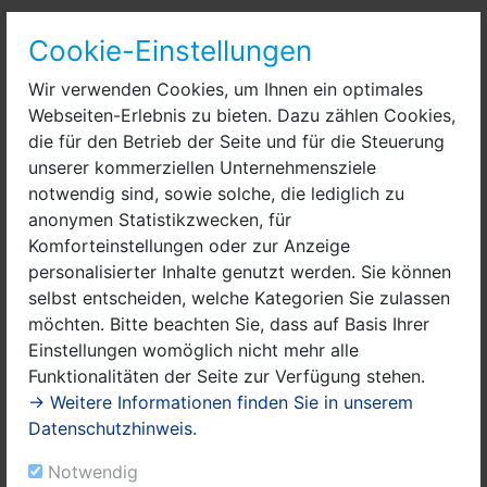
Für die Sicherstellung der Information der Bevölkerung
Cookie-Einstellungen
und die Entgegennahme von Hilfeersuchen ist eine
Hotline unter 03321/408-234 oder 03321/408-235
Wir verwenden Cookies, um Ihnen ein optimales
geschaltet.
Webseiten-Erlebnis zu bieten. Dazu zählen Cookies,
die für den Betrieb der Seite und für die Steuerung
unserer kommerziellen Unternehmensziele
Eheschließungen können ab sofort im Rathaus Nauen
notwendig sind, sowie solche, die lediglich zu
und im Schloss Ribbeck durchgeführt werden.
anonymen Statistikzwecken, für
Eheschließungen in der Außenstelle Groß Behnitz auf
Komforteinstellungen oder zur Anzeige
dem Landgut Stober können mit Öffnung der
personalisierter Inhalte genutzt werden. Sie können
Gastronomie im Land Brandenburg – ab 15.05.2020
selbst entscheiden, welche Kategorien Sie zulassen
durchgeführt werden.
möchten. Bitte beachten Sie, dass auf Basis Ihrer
Einstellungen womöglich nicht mehr alle
Dabei bitte ich zu berücksichtigen, dass die aktuelle
Funktionalitäten der Seite zur Verfügung stehen.
Verordnung weiterhin nur eine begrenzte Personenzahl
→ Weitere Informationen finden Sie in unserem
ermöglicht. Die jeweilige Gästezahl ist daher den
Datenschutzhinweis.
individuellen Räumlichkeiten angepasst worden. So
sind in den verschiedenen Trauzimmern folgende
Notwendig