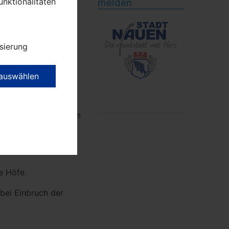
unktionalitäten
melden
sierung
 auswählen
Alt-Nauen. An diesem
gs kann man einiges
und was es mit den
e Höfe.
bei Einbruch der