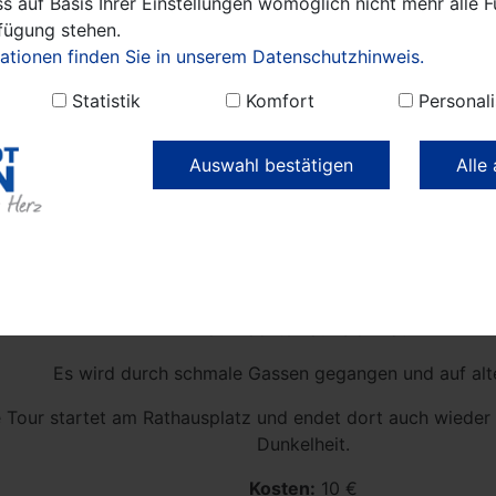
s auf Basis Ihrer Einstellungen womöglich nicht mehr alle F
rfügung stehen.
ationen finden Sie in unserem Datenschutzhinweis.
Statistik
Komfort
Personali
Auswahl bestätigen
Alle
Nachtwächter.jpg
 neuen Jahr startet der Nachtwächter seine Touren durch 
artet eine Tour zu den Rauhnächten. Während des Rundgan
alten Zeiten und über die Bräuche in dieser Zeit erfahren 
Rauhnächten auf sich hat.
Es wird durch schmale Gassen gegangen und auf alt
 Tour startet am Rathausplatz und endet dort auch wieder 
Dunkelheit.
Kosten:
10 €