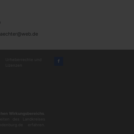
n
aechter@web.de
Urheberrechte und
Lizenzen
ichen Wirkungsbereichs
.
eiten des Landkreises
ndenburg.de
erfahren.