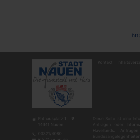
htt
Kontakt
Inhaltsverz
Rathausplatz 1
Diese Seite ist eine In
14641
Nauen
Anfragen oder Inform
Havellands. Anfrag
03321/4080
Bundesangelegenheiten
info@nauen.de