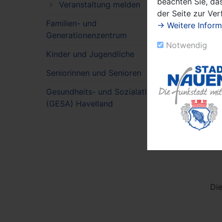
beachten Sie, das
Veranstaltung melden
der Seite zur Ve
Familien- und
→ Weitere Inform
Generationenzentrum
Notwendig
Kinder und Jugendliche
Seniorinnen und Senioren
Nauener 
Gesundheits- und Sozialatlas
(GESA) Havelland
Auch im
Tag st
aus 
Die