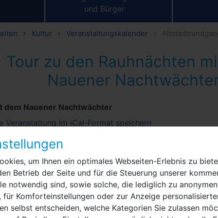
und Bürger
eiten
Kultur
Veranstaltungskalender
Altstadtrundga
Tour zu den Rauhnächten m
Nauener Nachtwächte
it dem Nauener Nachtwächter
e Veranstaltung im iCal-Format speichern
stellungen
04. Januar 2025
15:00 Uhr
okies, um Ihnen ein optimales Webseiten-Erlebnis zu biete
den Betrieb der Seite und für die Steuerung unserer kommer
Rathausplatz
e notwendig sind, sowie solche, die lediglich zu anonymen
14641
Nauen
 für Komforteinstellungen oder zur Anzeige personalisierte
Nauener Nachtwä
en selbst entscheiden, welche Kategorien Sie zulassen möch
Erwachsene
,
Fami