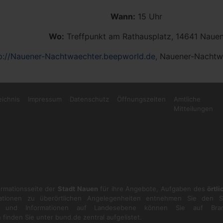
Wann:
15 Uhr
Wo:
Treffpunkt am Rathausplatz, 14641 Naue
p://Nauener-Nachtwaechter.beepworld.de,
Nauener-Nachtw
eichnis
Impressum
Datenschutz
Öffnungszeiten
Amtliche
Mitteilungen
formationsseite der
Stadt Nauen
für ihre Angebote, Aufgaben des
örtl
ationen zu überörtlichen Angelegenheiten entnehmen Sie den S
en und Informationen auf Landesebene können Sie auf
Bra
 finden Sie unter
bund.de
zentral aufgelistet.