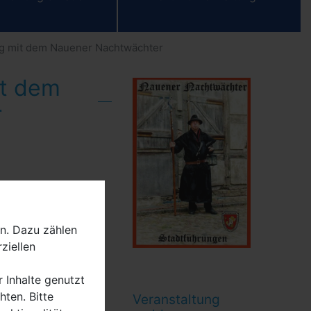
ng mit dem Nauener Nachtwächter
it dem
r
n. Dazu zählen
ziellen
r Inhalte genutzt
chter
ten. Bitte
Veranstaltung
lien
,
Führungen