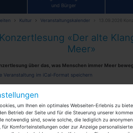
und Bürger
eiten
Kultur
Veranstaltungskalender
13.09.2026 Konz
Konzertlesung «Der alte Klan
Meer»
nzertlesung über das, was Menschen immer Meer bewegt
e Veranstaltung im iCal-Format speichern
13. September 2
stellungen
16:00 Uhr
okies, um Ihnen ein optimales Webseiten-Erlebnis zu biete
Schloss Ribbeck
den Betrieb der Seite und für die Steuerung unserer kommer
Theodor-Fontane
e notwendig sind, sowie solche, die lediglich zu anonymen
14641
Nauen
 für Komforteinstellungen oder zur Anzeige personalisierte
Havelländische M