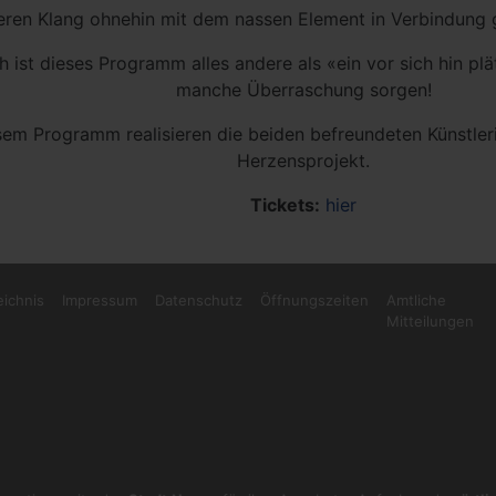
eren Klang ohnehin mit dem nassen Element in Verbindung
 ist dieses Programm alles andere als «ein vor sich hin plä
manche Überraschung sorgen!
sem Programm realisieren die beiden befreundeten Künstler
Herzensprojekt.
Tickets:
hier
eichnis
Impressum
Datenschutz
Öffnungszeiten
Amtliche
Mitteilungen