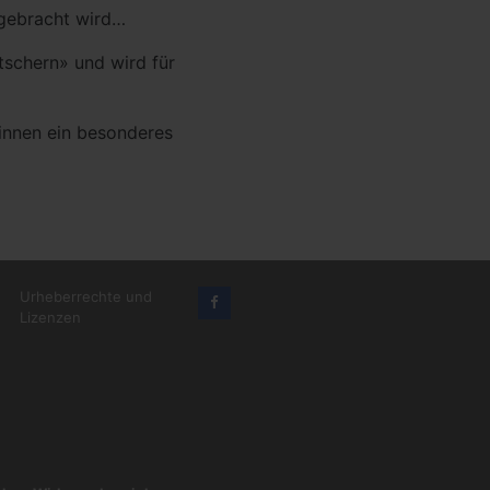
 gebracht wird…
tschern» und wird für
innen ein besonderes
Urheberrechte und
Lizenzen