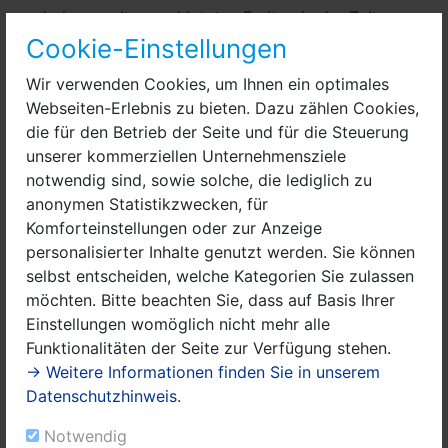
Jeden zweiten und letzten Freitag in der Zeit von
10:00 bis 13:00 Uhr.
Cookie-Einstellungen
Bei Interesse melden Sie sich bitte vorher unter
Wir verwenden Cookies, um Ihnen ein optimales
folgender Telefonnummer:
03321 - 42 90 322
Webseiten-Erlebnis zu bieten. Dazu zählen Cookies,
die für den Betrieb der Seite und für die Steuerung
unserer kommerziellen Unternehmensziele
notwendig sind, sowie solche, die lediglich zu
anonymen Statistikzwecken, für
Komforteinstellungen oder zur Anzeige
personalisierter Inhalte genutzt werden. Sie können
selbst entscheiden, welche Kategorien Sie zulassen
möchten. Bitte beachten Sie, dass auf Basis Ihrer
Einstellungen womöglich nicht mehr alle
Funktionalitäten der Seite zur Verfügung stehen.
→ Weitere Informationen finden Sie in unserem
Datenschutzhinweis.
Notwendig