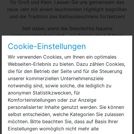
für Groß und Klein. Lassen Sie uns gemeinsam das
neue Jahr mit einem leuchtenden Highlight begrüßen
und die Tradition des Rathausleuchtens fortsetzen!
Seit dabei, wenn die Geschichte Nauens
weitergeschrieben wird – wir freuen uns auf Ihren
Besuch!
Cookie-Einstellungen
Termin
Wir verwenden Cookies, um Ihnen ein optimales
09. Januar 2027
Webseiten-Erlebnis zu bieten. Dazu zählen Cookies,
ab 15 Uhr
die für den Betrieb der Seite und für die Steuerung
unserer kommerziellen Unternehmensziele
Ort
notwendig sind, sowie solche, die lediglich zu
Rathausplatz 1
anonymen Statistikzwecken, für
14641 Nauen
Komforteinstellungen oder zur Anzeige
personalisierter Inhalte genutzt werden. Sie können
Eintritt
selbst entscheiden, welche Kategorien Sie zulassen
Der Eintritt ist frei, komplett durch Sponsoren
möchten. Bitte beachten Sie, dass auf Basis Ihrer
finanziert.
Einstellungen womöglich nicht mehr alle
Programm