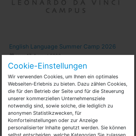
English Language Summer Camp 2026
vom 17. August 2026
Leonardo Da Vinci Campus Nauen
Cookie-Einstellungen
Leonardo Da Vinci Campus Nauen
Familien, Ferien, Jugendliche, Jungen, Kinder,
Wir verwenden Cookies, um Ihnen ein optimales
Mädchen, Schule, Schulen, Sonstige, Vortrag /
Webseiten-Erlebnis zu bieten. Dazu zählen Cookies,
Kurs
die für den Betrieb der Seite und für die Steuerung
unserer kommerziellen Unternehmensziele
Eine Woche lang mit Muttersprachlern Englisch
notwendig sind, sowie solche, die lediglich zu
lernen.
anonymen Statistikzwecken, für
Komforteinstellungen oder zur Anzeige
September 2026
personalisierter Inhalte genutzt werden. Sie können
selbst entscheiden, welche Kategorien Sie zulassen