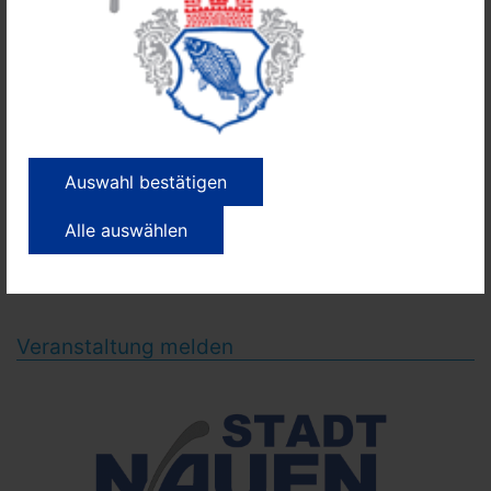
26. September 2026
10:00 bis 12:00 Uhr
Leonardo Da Vinci Campus Nauen
Leonardo Da Vinci Campus Nauen
Ausstellung / Messe, Erwachsene, Familien,
Führungen, Informationsveranstaltung,
Jugendliche, Jungen, Kinder, Kleinkinder, Kunst,
Mädchen, Schule, Schulen, Senioren, Sonstige,
Auswahl bestätigen
Tag der offenen Tür
Wir öffnen allen kleinen und großen
Alle auswählen
Interessierten unsere Türen...
Veranstaltung melden